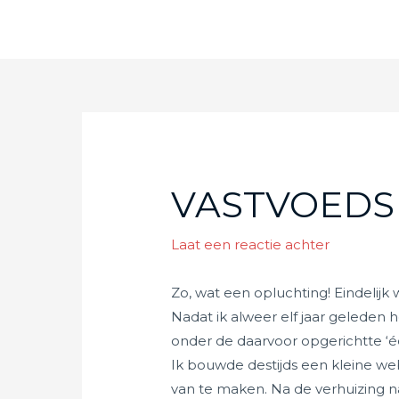
Ga
naar
de
inhoud
VASTVOEDSE
Laat een reactie achter
Zo, wat een opluchting! Eindelijk
Nadat ik alweer elf jaar geleden
onder de daarvoor opgerichtte ‘éé
Ik bouwde destijds een kleine we
van te maken. Na de verhuizing n