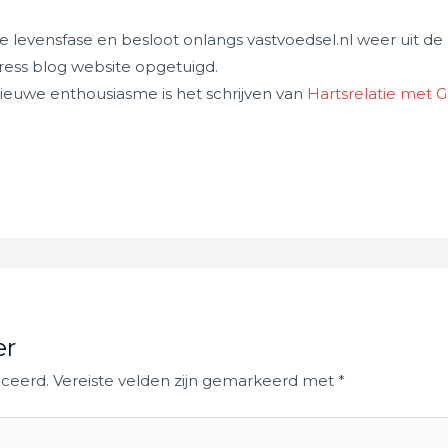
e levensfase en besloot onlangs vastvoedsel.nl weer uit de
Press blog website opgetuigd.
 nieuwe enthousiasme is het schrijven van
Hartsrelatie met 
l
er
iceerd.
Vereiste velden zijn gemarkeerd met
*